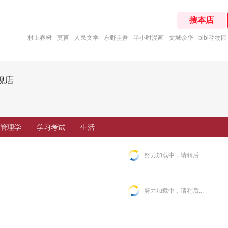
村上春树
莫言
人民文学
东野圭吾
半小时漫画
文城余华
bibi动物园
舰店
管理学
学习考试
生活
努力加载中，请稍后...
努力加载中，请稍后...