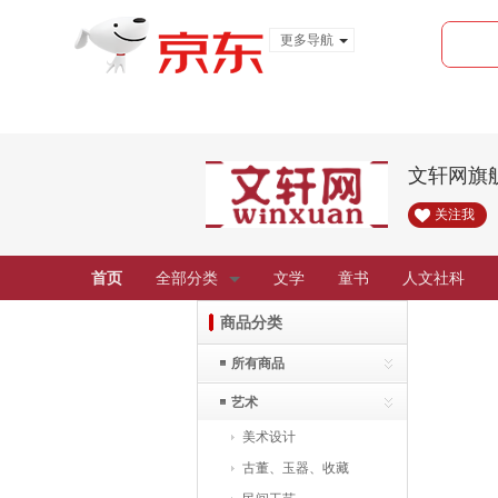
更多导航
服装城
食品
金融
文轩网旗
关注我
首页
全部分类
文学
童书
人文社科
商品分类
所有商品
艺术
美术设计
古董、玉器、收藏