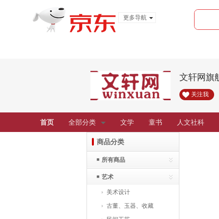
更多导航
服装城
食品
金融
文轩网旗
关注我
首页
全部分类
文学
童书
人文社科
商品分类
所有商品
艺术
美术设计
古董、玉器、收藏