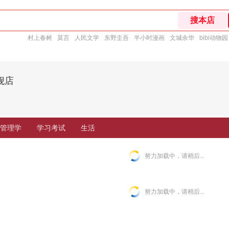
村上春树
莫言
人民文学
东野圭吾
半小时漫画
文城余华
bibi动物园
舰店
管理学
学习考试
生活
努力加载中，请稍后...
努力加载中，请稍后...