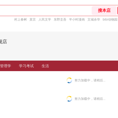
村上春树
莫言
人民文学
东野圭吾
半小时漫画
文城余华
bibi动物园
舰店
管理学
学习考试
生活
努力加载中，请稍后...
努力加载中，请稍后...