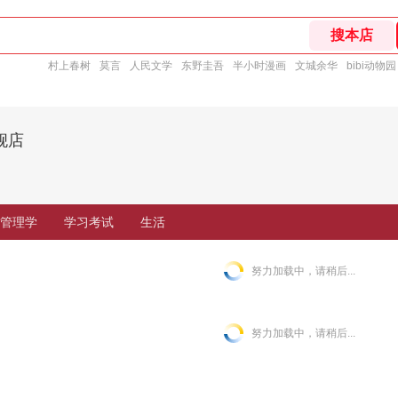
村上春树
莫言
人民文学
东野圭吾
半小时漫画
文城余华
bibi动物园
舰店
管理学
学习考试
生活
努力加载中，请稍后...
努力加载中，请稍后...