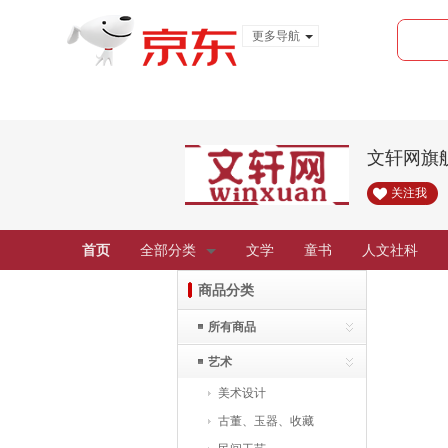
更多导航
服装城
食品
金融
文轩网旗
关注我
首页
全部分类
文学
童书
人文社科
商品分类
所有商品
艺术
美术设计
古董、玉器、收藏